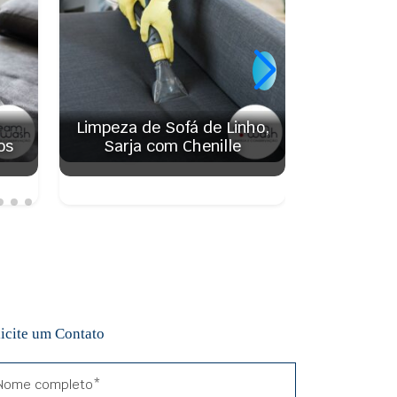
Limpeza de Sofá de Linho,
Limpez
os
Sarja com Chenille
Estampa
licite um Contato