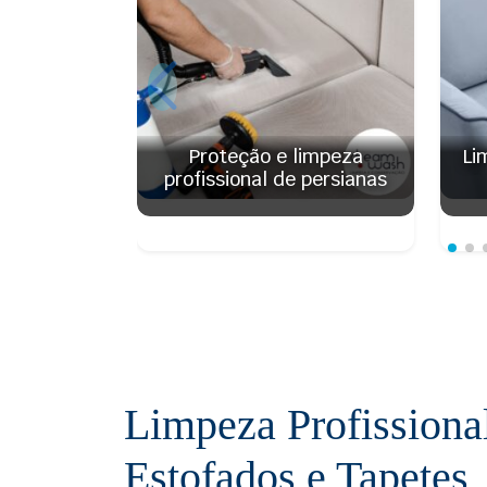
Proteção e limpeza
Li
profissional de persianas
Limpeza Profissiona
Estofados e Tapetes