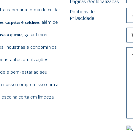
Páginas Geolocalizadas
ransformar a forma de cuidar
Politicas de
Privacidade
,
e
, além de
es
carpetes
colchões
, garantimos
eza a quente
s, indústrias e condomínios
constantes atualizações
aúde e bem-estar ao seu
o do nosso compromisso com a
 escolha certa em limpeza