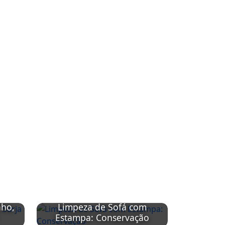
nho,
Limpeza de Sofá com
Limpeza
Estampa: Conservação
Sintétic