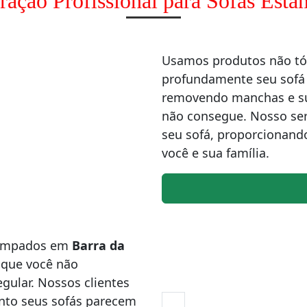
ração Profissional para Sofás Est
Usamos produtos não tóx
profundamente seu sof
removendo manchas e suj
não consegue. Nosso ser
seu sofá, proporcionand
você e sua família.
stampados em
Barra da
 que você não
gular. Nossos clientes
nto seus sofás parecem