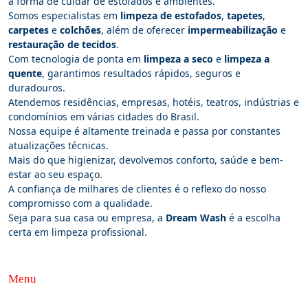
a forma de cuidar de estofados e ambientes.
Somos especialistas em
limpeza de estofados
,
tapetes
,
carpetes
e
colchões
, além de oferecer
impermeabilização
e
restauração de tecidos
.
Com tecnologia de ponta em
limpeza a seco
e
limpeza a
quente
, garantimos resultados rápidos, seguros e
duradouros.
Atendemos residências, empresas, hotéis, teatros, indústrias e
condomínios em várias cidades do Brasil.
Nossa equipe é altamente treinada e passa por constantes
atualizações técnicas.
Mais do que higienizar, devolvemos conforto, saúde e bem-
estar ao seu espaço.
A confiança de milhares de clientes é o reflexo do nosso
compromisso com a qualidade.
Seja para sua casa ou empresa, a
Dream Wash
é a escolha
certa em limpeza profissional.
Menu