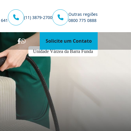
Outras regiões
(11) 3879-2700
1641
0800 775 0888
Solicite um Contato
Unidade Várzea da Barra Funda