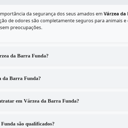
 importância da segurança dos seus amados em
Várzea da
ação de odores são completamente seguros para animais e 
o sem preocupações.
ade dos serviços de em Várzea da Barra Funda?
ocesso de em Várzea da Barra Funda?
Quais são os principais benefícios de contratar em Várzea da Barra Funda?
a da Barra Funda são qualificados?