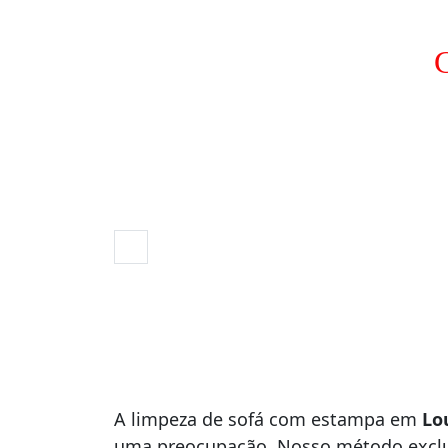
C
A limpeza de sofá com estampa em
Lo
uma preocupação. Nosso método exclu