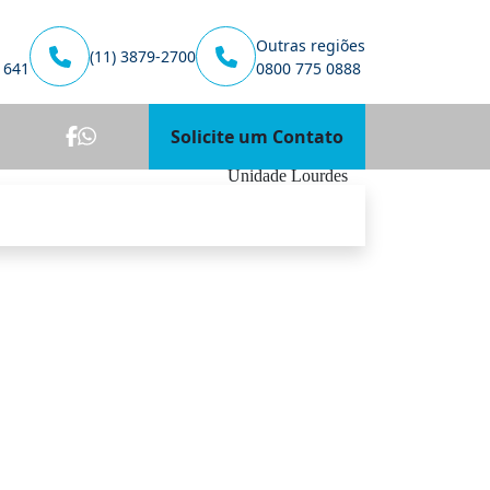
Outras regiões
(11) 3879-2700
1641
0800 775 0888
Solicite um Contato
Unidade Lourdes