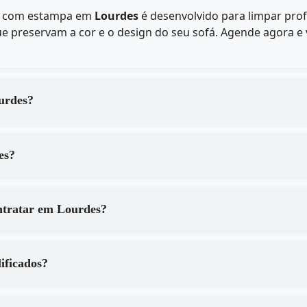
fá com estampa em
Lourdes
é desenvolvido para limpar pro
e preservam a cor e o design do seu sofá. Agende agora e v
erviços de em Lourdes?
 Lourdes?
Quais são os principais benefícios de contratar em Lourdes?
o qualificados?