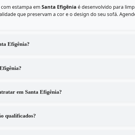
fá com estampa em
Santa Efigênia
é desenvolvido para lim
lidade que preservam a cor e o design do seu sofá. Agende
dos serviços de em Santa Efigênia?
 de em Santa Efigênia?
Quais são os principais benefícios de contratar em Santa Efigênia?
igênia são qualificados?