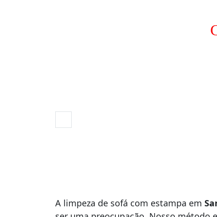
C
A limpeza de sofá com estampa em
Sa
ser uma preocupação. Nosso método ex