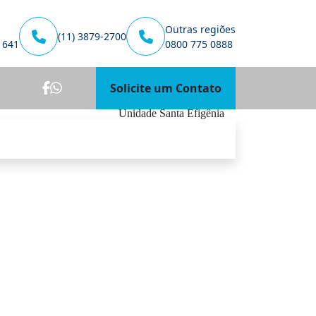
Outras regiões
(11) 3879-2700
1641
0800 775 0888
Solicite um Contato
Unidade Santa Efigênia