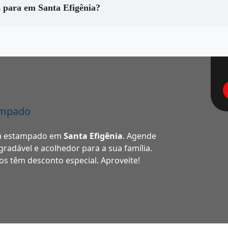
Que tipo de equipamentos são utilizados para em Santa Efigênia?
ampado
ofá estampado em
Santa Efigênia
. Agende
radável e acolhedor para a sua família.
s têm desconto especial. Aproveite!