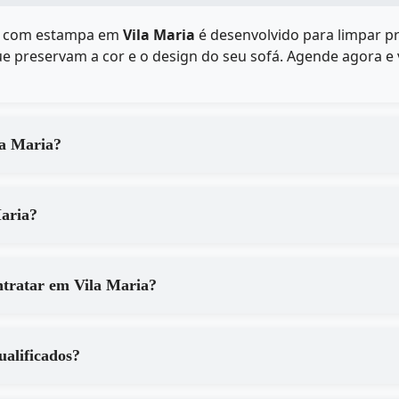
fá com estampa em
Vila Maria
é desenvolvido para limpar p
e preservam a cor e o design do seu sofá. Agende agora e v
 serviços de em Vila Maria?
 em Vila Maria?
Quais são os principais benefícios de contratar em Vila Maria?
a são qualificados?