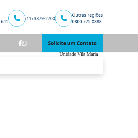
Outras regiões
(11) 3879-2700
1641
0800 775 0888
Solicite um Contato
Unidade Vila Maria