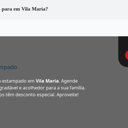
Que tipo de equipamentos são utilizados para em Vila Maria?
ampado
ofá estampado em
Vila Maria
. Agende
radável e acolhedor para a sua família.
s têm desconto especial. Aproveite!