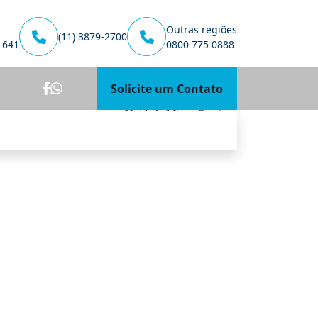
Outras regiões
(11) 3879-2700
1641
0800 775 0888
Solicite um Contato
Unidade Minas Gerais