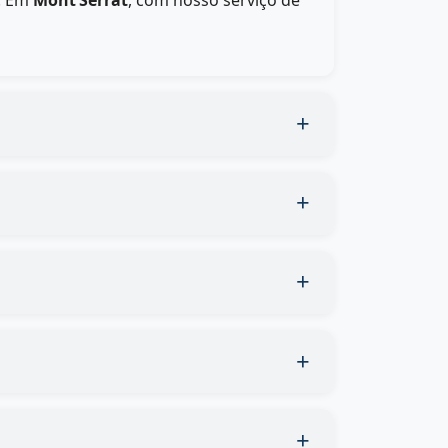
e. Em
Mont’Serrat
, com nosso serviço de