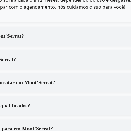
 sofá a cada 6 a 12 meses, dependendo do uso e desgast
upar com o agendamento, nós cuidamos disso para você!
os serviços de em Mont’Serrat?
de em Mont’Serrat?
Quais são os principais benefícios de contratar em Mont’Serrat?
rat são qualificados?
Que tipo de equipamentos são utilizados para em Mont’Serrat?