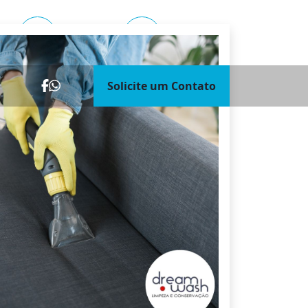
Outras regiões
(11) 3879-2700
1641
0800 775 0888
Solicite um Contato
Unidade Mont’Serrat