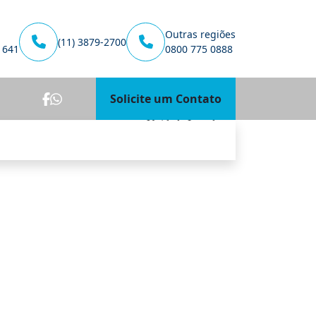
Outras regiões
(11) 3879-2700
1641
0800 775 0888
Solicite um Contato
Unidade Lourdes