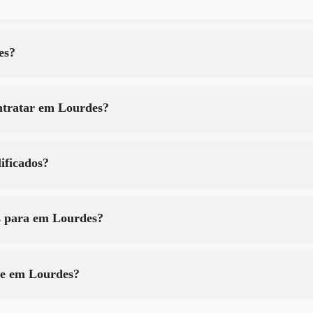
 Lourdes?
Quais são os principais benefícios de contratar em Lourdes?
o qualificados?
Que tipo de equipamentos são utilizados para em Lourdes?
Como posso ter certeza dos resultados de em Lourdes?