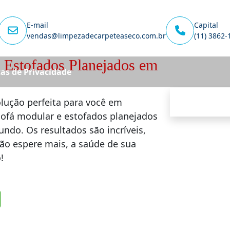
E-mail
Capital
vendas@limpezadecarpeteaseco.com.br
(11) 3862-
 Estofados Planejados em
cas de Privacidade
olução perfeita para você em
sofá modular e estofados planejados
undo. Os resultados são incríveis,
Não espere mais, a saúde de sua
!