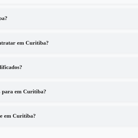
 Curitiba?
Quais são os principais benefícios de contratar em Curitiba?
ão qualificados?
Que tipo de equipamentos são utilizados para em Curitiba?
Como posso ter certeza dos resultados de em Curitiba?