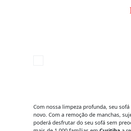
Com nossa limpeza profunda, seu sofá 
novo. Com a remoção de manchas, suje
poderá desfrutar do seu sofá sem pre
mais de 1.000 famílias em
Curitiba
a re