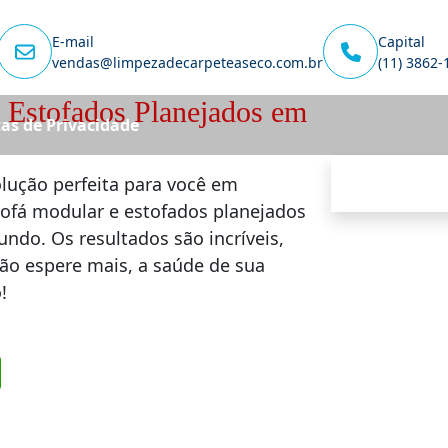
E-mail
Capital
vendas@limpezadecarpeteaseco.com.br
(11) 3862-
 Estofados Planejados em
cas de Privacidade
olução perfeita para você em
sofá modular e estofados planejados
undo. Os resultados são incríveis,
Não espere mais, a saúde de sua
!