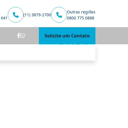
Outras regiões
(11) 3879-2700
1641
0800 775 0888
Solicite um Contato
Unidade Curitiba