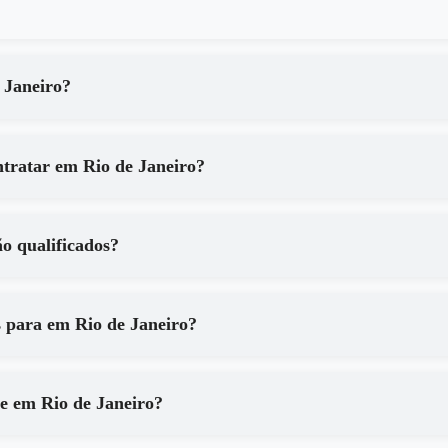
 de em Rio de Janeiro?
Quais são os principais benefícios de contratar em Rio de Janeiro?
aneiro são qualificados?
Que tipo de equipamentos são utilizados para em Rio de Janeiro?
Como posso ter certeza dos resultados de em Rio de Janeiro?