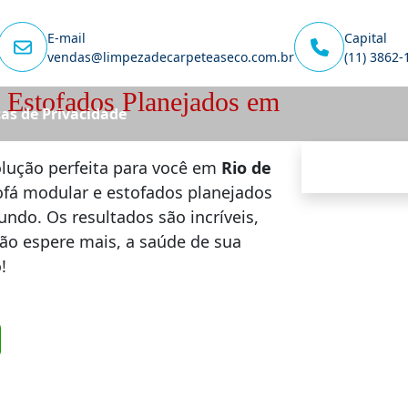
E-mail
Capital
vendas@limpezadecarpeteaseco.com.br
(11) 3862-
 Estofados Planejados em
cas de Privacidade
olução perfeita para você em
Rio de
ofá modular e estofados planejados
undo. Os resultados são incríveis,
Não espere mais, a saúde de sua
!