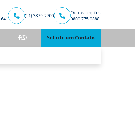
Outras regiões
(11) 3879-2700
1641
0800 775 0888
Solicite um Contato
Unidade Rio de Janeiro