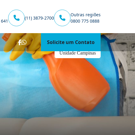
Outras regiões
(11) 3879-2700
1641
0800 775 0888
Solicite um Contato
Unidade Campinas