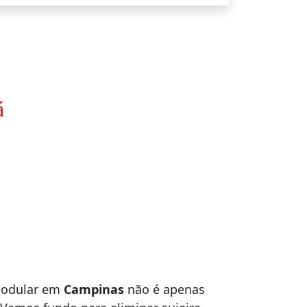
á
modular em
Campinas
não é apenas