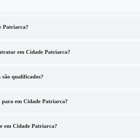
so de em Cidade Patriarca?
Quais são os principais benefícios de contratar em Cidade Patriarca?
Patriarca são qualificados?
Que tipo de equipamentos são utilizados para em Cidade Patriarca?
Como posso ter certeza dos resultados de em Cidade Patriarca?