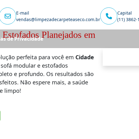
E-mail
Capital
vendas@limpezadecarpeteaseco.com.br
(11) 3862-
 Estofados Planejados em
cas de Privacidade
olução perfeita para você em
Cidade
 sofá modular e estofados
pleto e profundo. Os resultados são
isfeitos. Não espere mais, a saúde
e limpo!