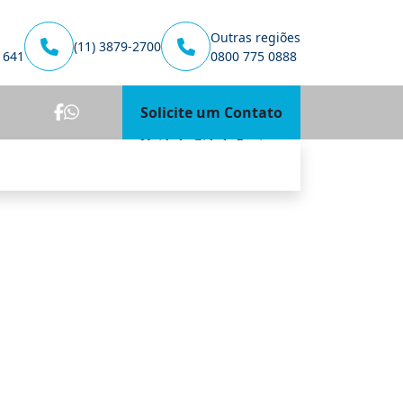
Outras regiões
(11) 3879-2700
1641
0800 775 0888
Solicite um Contato
Unidade Cidade Patriarca