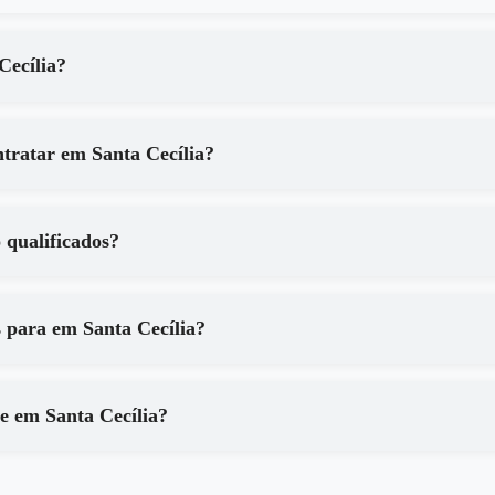
de em Santa Cecília?
Quais são os principais benefícios de contratar em Santa Cecília?
ília são qualificados?
Que tipo de equipamentos são utilizados para em Santa Cecília?
Como posso ter certeza dos resultados de em Santa Cecília?