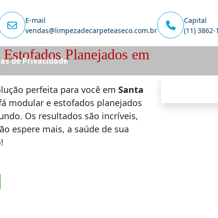
E-mail
Capital
vendas@limpezadecarpeteaseco.com.br
(11) 3862-
 Estofados Planejados em
cas de Privacidade
olução perfeita para você em
Santa
fá modular e estofados planejados
undo. Os resultados são incríveis,
Não espere mais, a saúde de sua
!