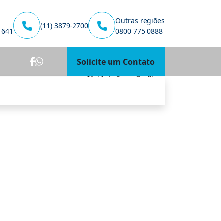
Outras regiões
(11) 3879-2700
1641
0800 775 0888
Solicite um Contato
Unidade Santa Cecília