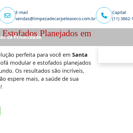
E-mail
Capital
vendas@limpezadecarpeteaseco.com.br
(11) 3862-
 Estofados Planejados em
cas de Privacidade
olução perfeita para você em
Santa
sofá modular e estofados planejados
undo. Os resultados são incríveis,
Não espere mais, a saúde de sua
!