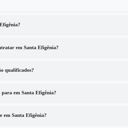
 de em Santa Efigênia?
Quais são os principais benefícios de contratar em Santa Efigênia?
igênia são qualificados?
Que tipo de equipamentos são utilizados para em Santa Efigênia?
Como posso ter certeza dos resultados de em Santa Efigênia?