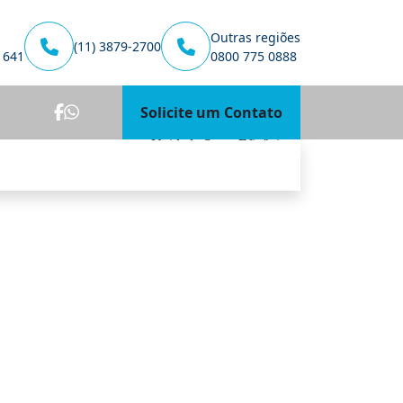
Outras regiões
(11) 3879-2700
1641
0800 775 0888
Solicite um Contato
Unidade Santa Efigênia