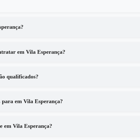
o de em Vila Esperança?
Quais são os principais benefícios de contratar em Vila Esperança?
erança são qualificados?
Que tipo de equipamentos são utilizados para em Vila Esperança?
Como posso ter certeza dos resultados de em Vila Esperança?