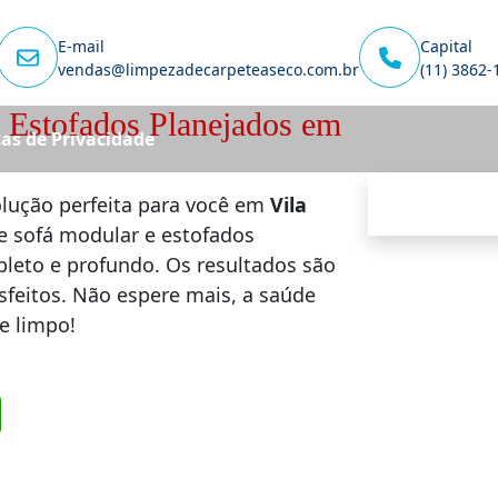
E-mail
Capital
vendas@limpezadecarpeteaseco.com.br
(11) 3862-
 Estofados Planejados em
cas de Privacidade
olução perfeita para você em
Vila
e sofá modular e estofados
pleto e profundo. Os resultados são
isfeitos. Não espere mais, a saúde
e limpo!