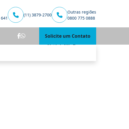
Outras regiões
(11) 3879-2700
1641
0800 775 0888
Solicite um Contato
Unidade Vila Esperança