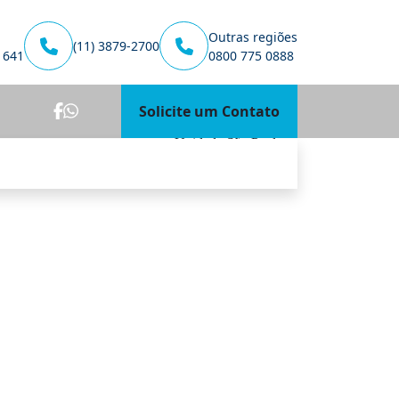
Outras regiões
(11) 3879-2700
1641
0800 775 0888
Solicite um Contato
Unidade São Paulo