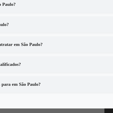
 serviços de em São Paulo?
em São Paulo?
Quais são os principais benefícios de contratar em São Paulo?
 são qualificados?
Que tipo de equipamentos são utilizados para em São Paulo?