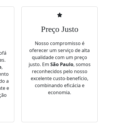
Preço Justo
Nosso compromisso é
oferecer um serviço de alta
ofá
qualidade com um preço
es.
justo. Em
São Paulo
, somos
o
,
reconhecidos pelo nosso
ento
excelente custo-benefício,
do a
combinando eficácia e
te e
economia.
ção