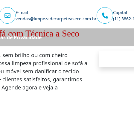
E-mail
Capital
vendas@limpezadecarpeteaseco.com.br
(11) 3862-
fá com Técnica a Seco
cas de Privacidade
 sem brilho ou com cheiro
ssa limpeza profissional de sofá a
eu móvel sem danificar o tecido.
clientes satisfeitos, garantimos
. Agende agora e veja a