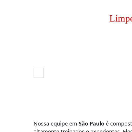
Limpe
Nossa equipe em
São Paulo
é composta
altamente treinados e experientes. El