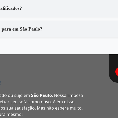
 são qualificados?
Que tipo de equipamentos são utilizados para em São Paulo?
!
ado ou sujo em
São Paulo
. Nossa limpeza
 deixar seu sofá como novo. Além disso,
os sua satisfação. Mas não espere muito,
gora mesmo!