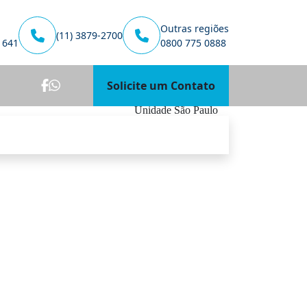
Outras regiões
(11) 3879-2700
1641
0800 775 0888
Solicite um Contato
Unidade São Paulo