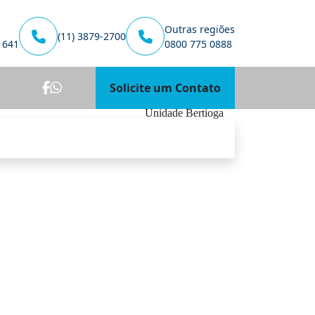
Outras regiões
(11) 3879-2700
1641
0800 775 0888
Solicite um Contato
Unidade Bertioga