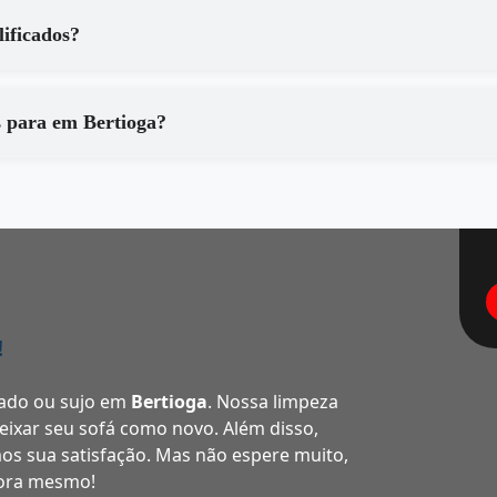
ão qualificados?
Que tipo de equipamentos são utilizados para em Bertioga?
!
ado ou sujo em
Bertioga
. Nossa limpeza
 deixar seu sofá como novo. Além disso,
os sua satisfação. Mas não espere muito,
gora mesmo!