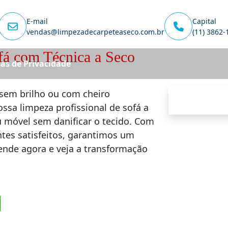
E-mail
Capital
vendas@limpezadecarpeteaseco.com.br
(11) 3862-
fá com Técnica a Seco
cas de Privacidade
sem brilho ou com cheiro
ssa limpeza profissional de sofá a
u móvel sem danificar o tecido. Com
ntes satisfeitos, garantimos um
gende agora e veja a transformação