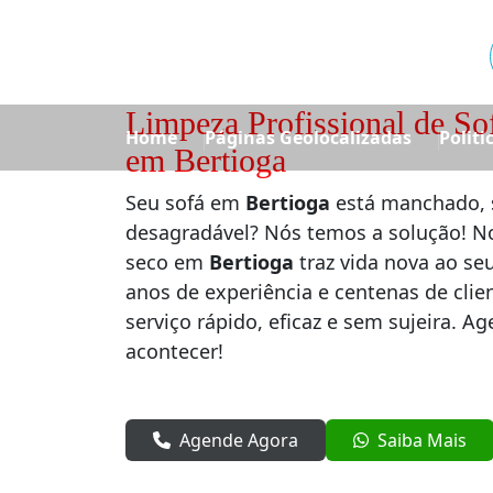
Limpeza Profissional de So
Home
Páginas Geolocalizadas
Politi
em Bertioga
Seu sofá em
Bertioga
está manchado, 
desagradável? Nós temos a solução! No
seco em
Bertioga
traz vida nova ao se
anos de experiência e centenas de clie
serviço rápido, eficaz e sem sujeira. A
acontecer!
Agende Agora
Saiba Mais