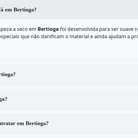
ofá em Bertioga?
mpeza a seco em
Bertioga
foi desenvolvida para ser suave 
speciais que não danificam o material e ainda ajudam a pro
erviços de em Bertioga?
 Bertioga?
Quais são os principais benefícios de contratar em Bertioga?