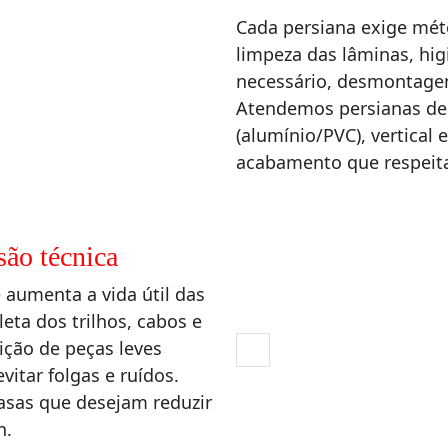
Cada persiana exige méto
limpeza das lâminas, hig
necessário, desmontage
Atendemos persianas de t
(alumínio/PVC), vertical
acabamento que respeit
são técnica
 aumenta a vida útil das
ta dos trilhos, cabos e
ção de peças leves
vitar folgas e ruídos.
casas que desejam reduzir
n.