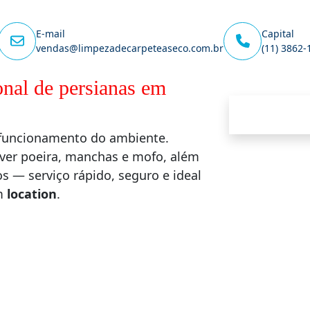
E-mail
Capital
vendas@limpezadecarpeteaseco.com.br
(11) 3862-
onal de persianas em
o funcionamento do ambiente.
ver poeira, manchas e mofo, além
 — serviço rápido, seguro e ideal
em
location
.