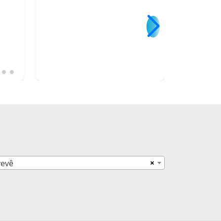
×
vevê