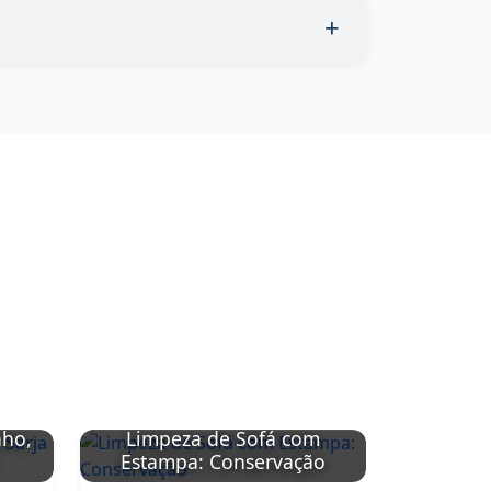
nho,
Limpeza de Sofá com
Limpeza
Estampa: Conservação
Sintétic