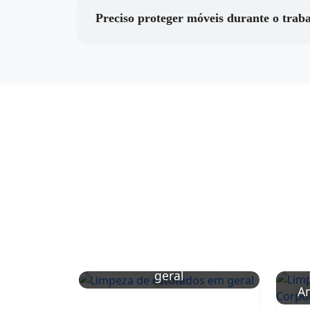
Preciso proteger móveis durante o trab
Limpeza de estofados em
geral
Am