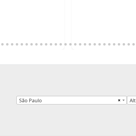
×
São Paulo
Al