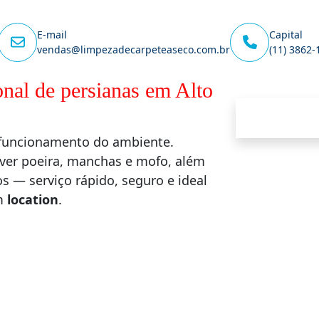
E-mail
Capital
vendas@limpezadecarpeteaseco.com.br
(11) 3862-
onal de persianas em Alto
o funcionamento do ambiente.
ver poeira, manchas e mofo, além
 — serviço rápido, seguro e ideal
em
location
.