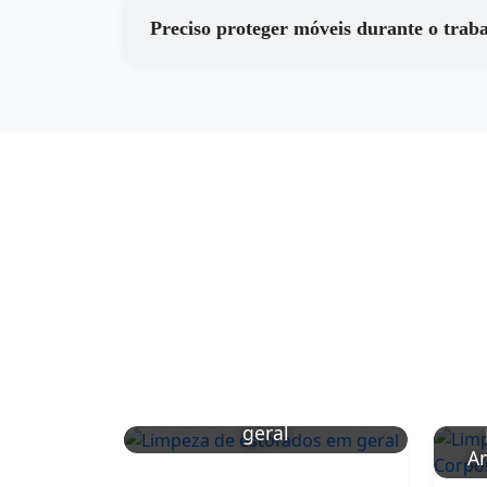
Preciso proteger móveis durante o trab
Limpeza de estofados em
geral
Am