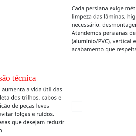
Cada persiana exige méto
limpeza das lâminas, hig
necessário, desmontage
Atendemos persianas de t
(alumínio/PVC), vertical
acabamento que respeit
são técnica
 aumenta a vida útil das
ta dos trilhos, cabos e
ção de peças leves
vitar folgas e ruídos.
casas que desejam reduzir
n.