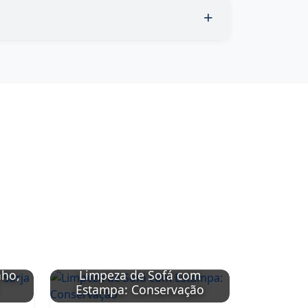
nho,
Limpeza de Sofá com
Limpeza
Estampa: Conservação
Sintétic