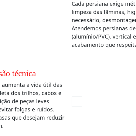
Cada persiana exige méto
limpeza das lâminas, hig
necessário, desmontage
Atendemos persianas de t
(alumínio/PVC), vertical
acabamento que respeit
são técnica
 aumenta a vida útil das
ta dos trilhos, cabos e
ção de peças leves
vitar folgas e ruídos.
casas que desejam reduzir
n.