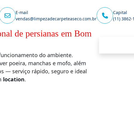
E-mail
Capital
vendas@limpezadecarpeteaseco.com.br
(11) 3862-
ional de persianas em Bom
o funcionamento do ambiente.
ver poeira, manchas e mofo, além
 — serviço rápido, seguro e ideal
em
location
.