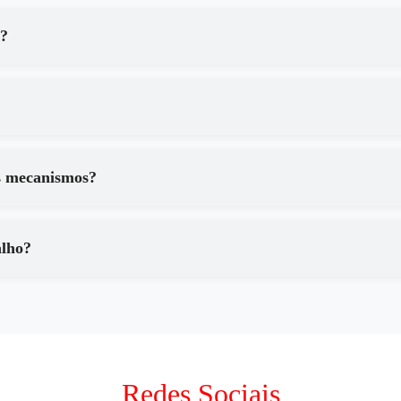
a?
s mecanismos?
alho?
Redes Sociais