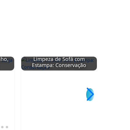
nho,
Limpeza de Sofá com
Limpeza
Estampa: Conservação
Sintétic