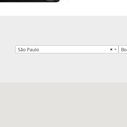
×
São Paulo
Bo