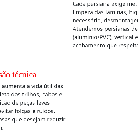
Cada persiana exige méto
limpeza das lâminas, hig
necessário, desmontage
Atendemos persianas de t
(alumínio/PVC), vertical
acabamento que respeit
são técnica
 aumenta a vida útil das
ta dos trilhos, cabos e
ção de peças leves
vitar folgas e ruídos.
casas que desejam reduzir
n.