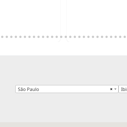
×
São Paulo
Ib