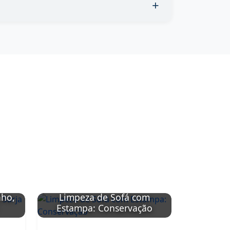
nho,
Limpeza de Sofá com
Limpeza
Estampa: Conservação
Sintétic