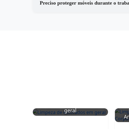
Preciso proteger móveis durante o trab
Limpeza de estofados em
geral
Am