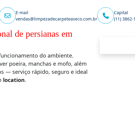
E-mail
Capital
vendas@limpezadecarpeteaseco.com.br
(11) 3862-
onal de persianas em
o funcionamento do ambiente.
ver poeira, manchas e mofo, além
 — serviço rápido, seguro e ideal
em
location
.