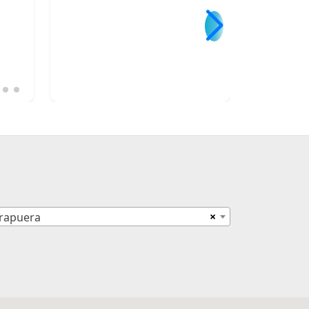
×
irapuera