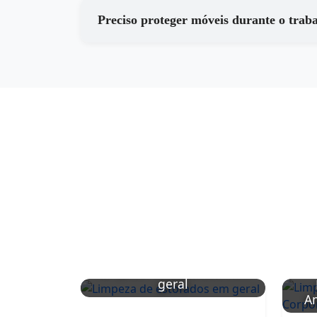
Preciso proteger móveis durante o trab
Limpeza de estofados em
geral
Am