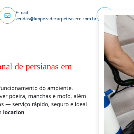
E-mail
Capital
vendas@limpezadecarpeteaseco.com.br
(11) 3862-
onal de persianas em
o funcionamento do ambiente.
ver poeira, manchas e mofo, além
 — serviço rápido, seguro e ideal
em
location
.