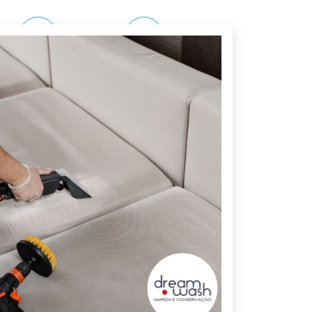
Outras regiões
(11) 3879-2700
1641
0800 775 0888
Unidade Morro da Pólvora