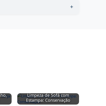
nho,
Limpeza de Sofá com
Limpeza
Estampa: Conservação
Sintétic