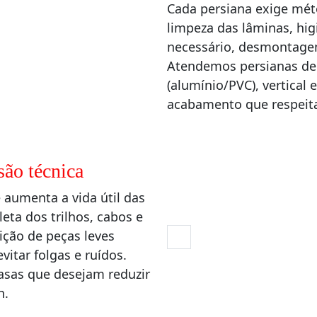
Cada persiana exige méto
limpeza das lâminas, hig
necessário, desmontage
Atendemos persianas de t
(alumínio/PVC), vertical
acabamento que respeit
são técnica
 aumenta a vida útil das
ta dos trilhos, cabos e
ção de peças leves
vitar folgas e ruídos.
casas que desejam reduzir
n.