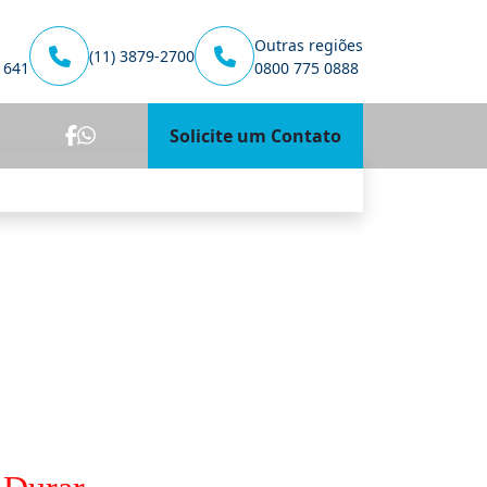
Outras regiões
(11) 3879-2700
1641
0800 775 0888
Solicite um Contato
Unidade Cabral