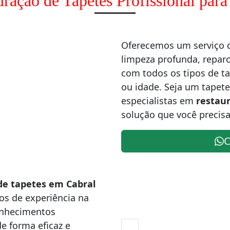
uração de Tapetes Profissional para
Oferecemos um serviço d
limpeza profunda, repar
com todos os tipos de t
ou idade. Seja um tapet
especialistas em
restau
solução que você precisa
C
de tapetes em Cabral
os de experiência na
onhecimentos
e forma eficaz e