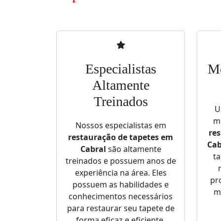
Especialistas
Mé
Altamente
Treinados
U
mo
Nossos especialistas em
re
restauração de tapetes em
Cab
Cabral
são altamente
ta
treinados e possuem anos de
experiência na área. Eles
pr
possuem as habilidades e
m
conhecimentos necessários
para restaurar seu tapete de
forma eficaz e eficiente.