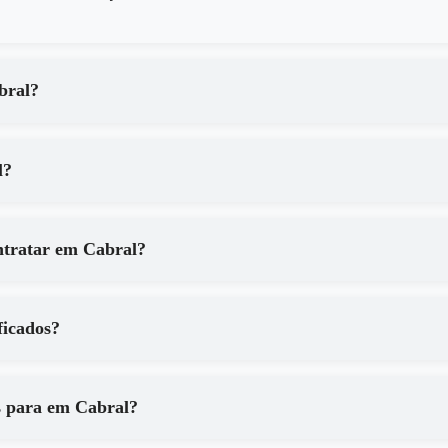
viços de em Cabral?
abral?
Quais são os principais benefícios de contratar em Cabral?
qualificados?
Que tipo de equipamentos são utilizados para em Cabral?