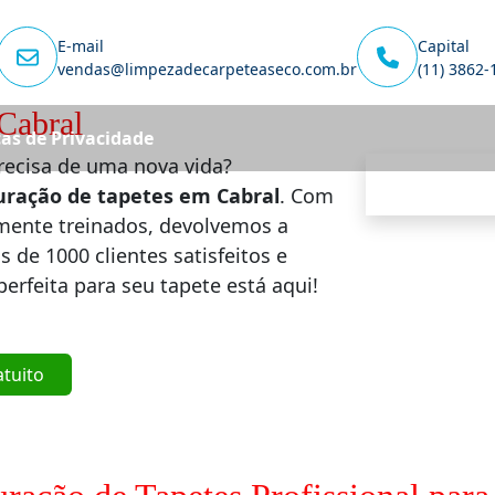
E-mail
Capital
vendas@limpezadecarpeteaseco.com.br
(11) 3862-
Cabral
cas de Privacidade
recisa de uma nova vida?
uração de tapetes em Cabral
. Com
amente treinados, devolvemos a
s de 1000 clientes satisfeitos e
erfeita para seu tapete está aqui!
atuito