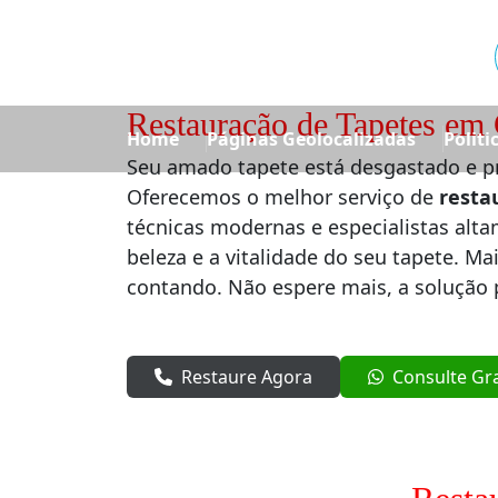
Restauração de Tapetes em 
Home
Páginas Geolocalizadas
Politi
Seu amado tapete está desgastado e p
Oferecemos o melhor serviço de
resta
técnicas modernas e especialistas alt
beleza e a vitalidade do seu tapete. Mai
contando. Não espere mais, a solução p
Restaure Agora
Consulte Gr