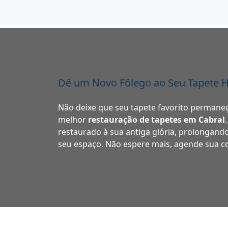
Dê um Novo Fôlego ao Seu Tapete H
Não deixe que seu tapete favorito permane
melhor
restauração de tapetes em Cabral
restaurado à sua antiga glória, prolongando
seu espaço. Não espere mais, agende sua co